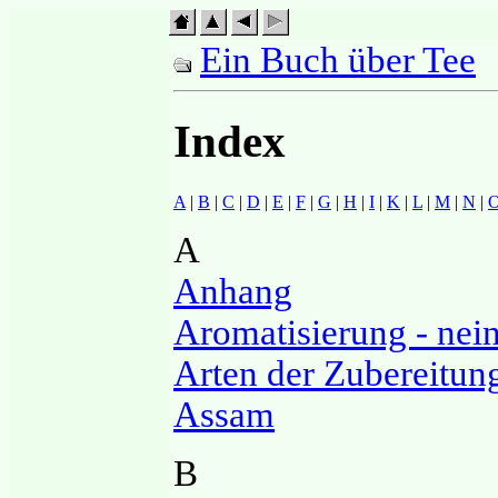
Ein Buch über Tee
Index
A
|
B
|
C
|
D
|
E
|
F
|
G
|
H
|
I
|
K
|
L
|
M
|
N
|
A
Anhang
Aromatisierung - nein
Arten der Zubereitun
Assam
B