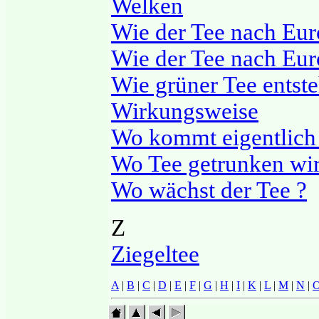
Welken
Wie der Tee nach Eu
Wie der Tee nach Eur
Wie grüner Tee entste
Wirkungsweise
Wo kommt eigentlich 
Wo Tee getrunken wi
Wo wächst der Tee ?
Z
Ziegeltee
A
|
B
|
C
|
D
|
E
|
F
|
G
|
H
|
I
|
K
|
L
|
M
|
N
|